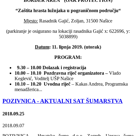
BORDER AREA" (OAK PROTECTION)
“Zaštita hrasta lužnjaka u pograničnom području“
Mjesto:
Rasadnik Gajić, Zoljan, 31500 Našice
(parkiranje je osigurano na lokaciji rasadnika Gajić x: 622696, y:
5038899)
Datum
: 11. lipnja 2019. (utorak)
PROGRAM:
9.30 – 10.00 Dolazak i registracija
10.00 – 10.10 Pozdravna riječ organizatora –
Vlado
Keglević, Voditelj UŠP Našice
10.10 – 10.20 Uvodna riječ
– Kakas Andrea, Programska
menadžerica...
POZIVNICA - AKTUALNI SAT ŠUMARSTVA
2018.09.25
2018.09.07
POZIVNICA - Hrvatske šume d.o.o. Zagreb, Uprava šuma