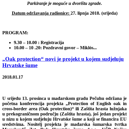
Parkiranje je moguće u dvorištu zgrade.
Datum održavanja radionice:
27. lipnja 2018. (srijeda)
PROGRAM:
9.30 – 10.00 : Registracija
10.00 – 10 .20: Pozdravni govor –
Miklós...
„Oak protection“ novi je projekt u kojem sudjeluju
Hrvatske šume
2018.01.17
U srijedu 13. prosinca u mađarskom gradu Pečuhu održana je
početna konferencija projekta „Protection of English oak in
cross-border area (Oak protection)“ ili Zaštita hrasta lužnjaka
u prekograničnom području (Zaštita hrasta), još jedan projekt
u nizu u kojem sudjeluju Hrvatske šume a koji se financira EU
sredstvima. Nositelj projekta je mađarska šumarska tvrtka