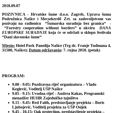
2018.09.07
POZIVNICA - Hrvatske šume d.o.o. Zagreb, Uprava šuma
Podružnica Našice i Mecsekerdő Zrt. sa zadovoljstvom vas
pozivaju na radionicu “Šumarska suradnja bez granica“ -
“Forestry cooperation without borders” u okviru
DANA
EUROPSKE SURADNJE
koja će se održati u sklopu festivala
“Dani slavonske šume“
Mjesto:
Hotel Park Panolija Našice (Trg dr. Franje Tuđmana 4,
31500, Našice);
Datum održavanja
: 7. rujna 2018. (petak)
PROGRAM
:
9.00 - 9.05: Pozdravna riječ organizatora – Vlado
Keglević, Voditelj UŠP Našice
9.05 - 9.15: Uvodna riječ - Andrea Kakas, Programski
menadžer HUHR Zajedničko tajništvo
9.15 - 9.45: Red Faith, predstavljanje projekta – Boris
Ljubojević, Voditelj projekta za UŠP Osijek
9.45 - 10.15: Oak protection, predstavljenje projekta –