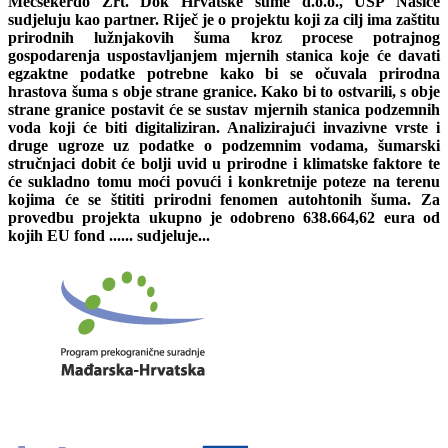
Mecsekerdő Zrt. Dok Hrvatske šume d.o.o., UŠP Našice
sudjeluju kao partner. Riječ je o projektu koji za cilj ima zaštitu
prirodnih lužnjakovih šuma kroz procese potrajnog
gospodarenja uspostavljanjem mjernih stanica koje će davati
egzaktne podatke potrebne kako bi se očuvala prirodna
hrastova šuma s obje strane granice. Kako bi to ostvarili, s obje
strane granice postavit će se sustav mjernih stanica podzemnih
voda koji će biti digitaliziran. Analizirajući invazivne vrste i
druge ugroze uz podatke o podzemnim vodama, šumarski
stručnjaci dobit će bolji uvid u prirodne i klimatske faktore te
će sukladno tomu moći povući i konkretnije poteze na terenu
kojima će se štititi prirodni fenomen autohtonih šuma. Za
provedbu projekta ukupno je odobreno 638.664,62 eura od
kojih EU fond ...... sudjeluje...