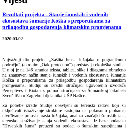
Rezultati projekta - Stanje šumskih i vodenih
ekosustava šumarije Koška s preporukama za
prilagodbu gospodarenja klimatskim promjenama
2020.03.02
Najvažniji dio projekta „Zaštita hrasta lužnjaka u pograničnom
području“ (akronim „Oak protection“) predstavlja ekološka studija.
U njoj je na 146 stranica teksta, tablica, slika i dijagrama obrađeno
na znanstven način stanje šumskih i vodenih ekosustava šumarije
Koška s preporukama za prilagodbu gospodarenja klimatskim
promjenama. Studiju su izradili stručnjaci ugovorenih izvođača
Perceptives i Biota uz pomoć stručnjaka sa Šumarskog fakulteta
Sveučilišta u Zagrebu i djelatnika UŠP Našice.
Za potrebe izrade Studije obavljeni su terenski radovi koji su
uključivali istraživanje strukture sastojina na pokusnim plohama,
utvrđivanje prirasta hrasta lužnjaka, analizu značajki šumskih tala,
terensko istraživanje stanja vodenih ekosustava. Iz baze podataka
"Hrvatskih šuma" preuzeti su podaci o šumskim sastojinama i