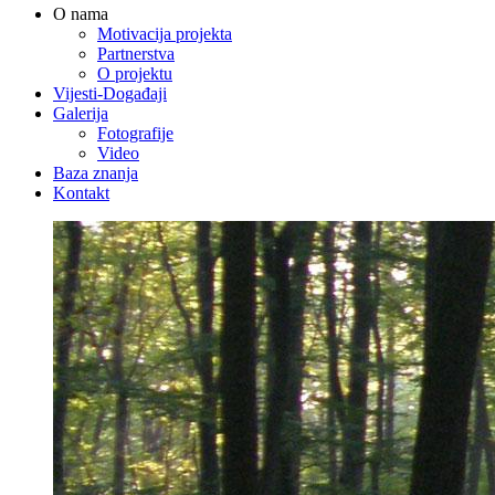
O nama
Motivacija projekta
Partnerstva
O projektu
Vijesti-Događaji
Galerija
Fotografije
Video
Baza znanja
Kontakt