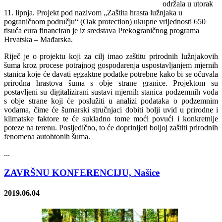
održala u utorak
11. lipnja. Projekt pod nazivom „Zaštita hrasta lužnjaka u
pograničnom području“ (Oak protection) ukupne vrijednosti 650
tisuća eura financiran je iz sredstava Prekograničnog programa
Hrvatska – Mađarska.
Riječ je o projektu koji za cilj imao zaštitu prirodnih lužnjakovih
šuma kroz procese potrajnog gospodarenja uspostavljanjem mjernih
stanica koje će davati egzaktne podatke potrebne kako bi se očuvala
prirodna hrastova šuma s obje strane granice. Projektom su
postavljeni su digitalizirani sustavi mjernih stanica podzemnih voda
s obje strane koji će poslužiti u analizi podataka o podzemnim
vodama, čime će šumarski stručnjaci dobiti bolji uvid u prirodne i
klimatske faktore te će sukladno tome moći povući i konkretnije
poteze na terenu. Posljedično, to će doprinijeti boljoj zaštiti prirodnih
fenomena autohtonih šuma.
...
ZAVRŠNU KONFERENCIJU, Našice
2019.06.04