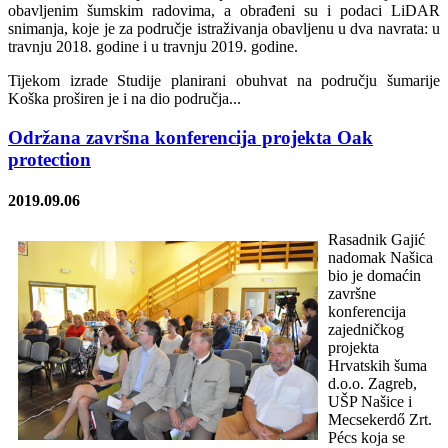
obavljenim šumskim radovima, a obrađeni su i podaci LiDAR
snimanja, koje je za područje istraživanja obavljenu u dva navrata: u
travnju 2018. godine i u travnju 2019. godine.
Tijekom izrade Studije planirani obuhvat na području šumarije
Koška proširen je i na dio područja...
Održana završna konferencija projekta Oak
protection
2019.09.06
Rasadnik Gajić
nadomak Našica
bio je domaćin
završne
konferencija
zajedničkog
projekta
Hrvatskih šuma
d.o.o. Zagreb,
UŠP Našice i
Mecsekerdő Zrt.
Pécs koja se