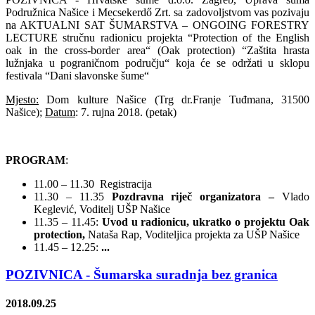
Podružnica Našice i Mecsekerdő Zrt. sa zadovoljstvom vas pozivaju
na AKTUALNI SAT ŠUMARSTVA – ONGOING FORESTRY
LECTURE stručnu radionicu projekta “Protection of the English
oak in the cross-border area“ (Oak protection) “Zaštita hrasta
lužnjaka u pograničnom području“ koja će se održati u sklopu
festivala “Dani slavonske šume“
Mjesto:
Dom kulture Našice (Trg dr.Franje Tuđmana, 31500
Našice);
Datum
: 7. rujna 2018. (petak)
PROGRAM
:
11.00 – 11.30 Registracija
11.30 – 11.35
Pozdravna riječ organizatora –
Vlado
Keglević, Voditelj UŠP Našice
11.35 – 11.45:
Uvod u radionicu, ukratko o projektu Oak
protection,
Nataša Rap, Voditeljica projekta za UŠP Našice
11.45 – 12.25:
...
POZIVNICA - Šumarska suradnja bez granica
2018.09.25