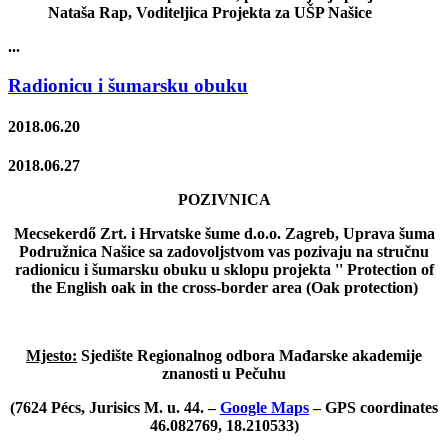
Nataša Rap, Voditeljica Projekta za UŠP Našice
...
Radionicu i šumarsku obuku
2018.06.20
2018.06.27
POZIVNICA
Mecsekerdő Zrt. i Hrvatske šume d.o.o. Zagreb, Uprava šuma
Podružnica Našice sa zadovoljstvom vas pozivaju na stručnu
radionicu i šumarsku obuku u sklopu projekta '' Protection of
the English oak in the cross-border area (Oak protection)
Mjesto:
Sjedište Regionalnog odbora Mađarske akademije
znanosti u Pečuhu
(7624 Pécs, Jurisics M. u. 44. –
Google Maps
– GPS coordinates
46.082769, 18.210533)