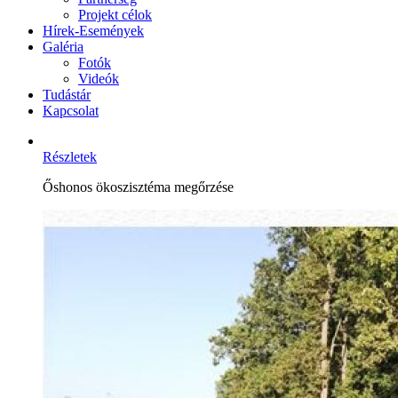
Projekt célok
Hírek-Események
Galéria
Fotók
Videók
Tudástár
Kapcsolat
Részletek
Őshonos ökoszisztéma megőrzése