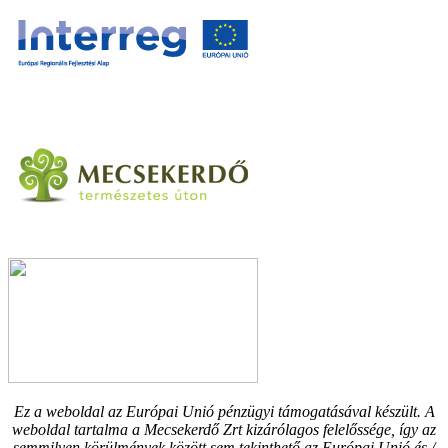
Ez a weboldal az Európai Unió pénzügyi támogatásával készült.
A
weboldal tartalma a Mecsekerdő Zrt kizárólagos felelőssége, így az
semmilyen körülmények között sem tekinthető az Európai Unió és /