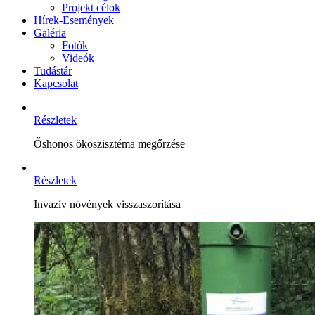
Projekt célok
Hírek-Események
Galéria
Fotók
Videók
Tudástár
Kapcsolat
Részletek
Őshonos ökoszisztéma megőrzése
Részletek
Invazív növények visszaszorítása