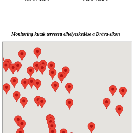
Monitoring kutak tervezett elhelyezkedése a Dráva-síkon