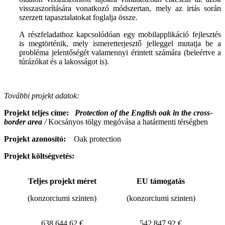
visszaszorítására vonatkozó módszertan, mely az irtás során
szerzett tapasztalatokat foglalja össze.
A részfeladathoz kapcsolódóan egy mobilapplikáció fejlesztés
is megtörténik, mely ismeretterjesztő jelleggel mutatja be a
probléma jelentőségét valamennyi érintett számára (beleértve a
túrázókat és a lakosságot is).
További projekt adatok:
Projekt teljes címe:
Protection of the English oak in the cross-
border area
/
Kocsányos tölgy megóvása a határmenti térségben
Projekt azonosító:
Oak protection
Projekt költségvetés:
Teljes projekt méret
EU támogatás
(konzorciumi szinten)
(konzorciumi szinten)
638 644,62 €
542 847,92 €