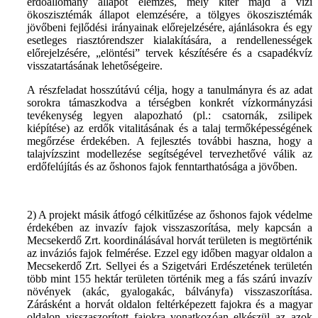
erdőállomány állapot elemzés, mely kitér majd a vízi
ökoszisztémák állapot elemzésére, a tölgyes ökoszisztémák
jövőbeni fejlődési irányainak előrejelzésére, ajánlásokra és egy
esetleges riasztórendszer kialakítására, a rendellenességek
előrejelzésére, „elöntési” tervek készítésére és a csapadékvíz
visszatartásának lehetőségeire.
A részfeladat hosszútávú célja, hogy a tanulmányra és az adat
sorokra támaszkodva a térségben konkrét vízkormányzási
tevékenység legyen alapozható (pl.: csatornák, zsilipek
kiépítése) az erdők vitalitásának és a talaj termőképességének
megőrzése érdekében. A fejlesztés további haszna, hogy a
talajvízszint modellezése segítségével tervezhetővé válik az
erdőfelújítás és az őshonos fajok fenntarthatósága a jövőben.
2) A projekt másik átfogó célkitűzése az őshonos fajok védelme
érdekében az invazív fajok visszaszorítása, mely kapcsán a
Mecsekerdő Zrt. koordinálásával horvát területen is megtörténik
az inváziós fajok felmérése. Ezzel egy időben magyar oldalon a
Mecsekerdő Zrt. Sellyei és a Szigetvári Erdészetének területén
több mint 155 hektár területen történik meg a fás szárú invazív
növények (akác, gyalogakác, bálványfa) visszaszorítása.
Zárásként a horvát oldalon feltérképezett fajokra és a magyar
oldalon visszaszorított fajokra vonatkozóan elkészül az azok