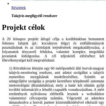
Részletek
Talajvíz-megfigyelő rendszer
Projekt célok
A 20 hónapos projekt átfogó célja a korábbiakban bemutatott
őshonos fafajok (pl.: kocsányos tölgy) és erdőállományok
pusztulásának és az özönfajok terjedésének megakadályozása, a
folyamatok tényszerű feltárása, valamint komplex megoldási
javaslatok kidolgozása. A cél teljeskörű eléréséhez két
főtevékenységet kell megvalósítani:
1) Rövidtávon létrejön egy 60 mérőpontból álló horvát-magyar
talajvíz-monitoring rendszer, ami adatot szolgáltat a talajvíz
numerikus mozgásának modellezéséhez. Szintén az
adatgyűjtést szolgálja a projekt keretében telepítendő automata
meteorológiai állomáshálózat, mely a határ két oldalán gyűjt
további információt a lehulló csapadék vonatkozásában. A mért
eredmények nyilvánosa elérhetők lesznek a weboldalon
valamennyi célcsoportja számára. Végezetül az adatokra
támaszkodva a horvát partner közreműködésével elkészül egy